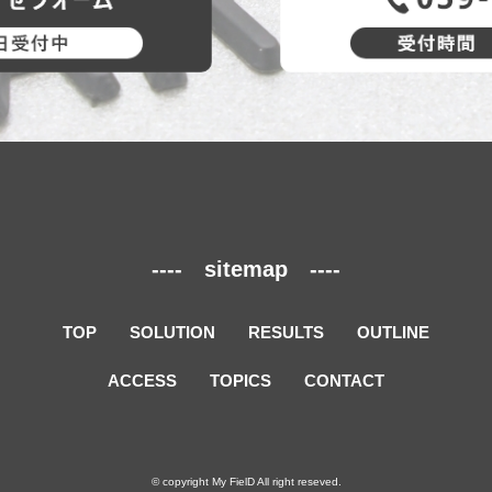
---- sitemap ----
TOP
SOLUTION
RESULTS
OUTLINE
ACCESS
TOPICS
CONTACT
© copyright My FielD All right reseved.